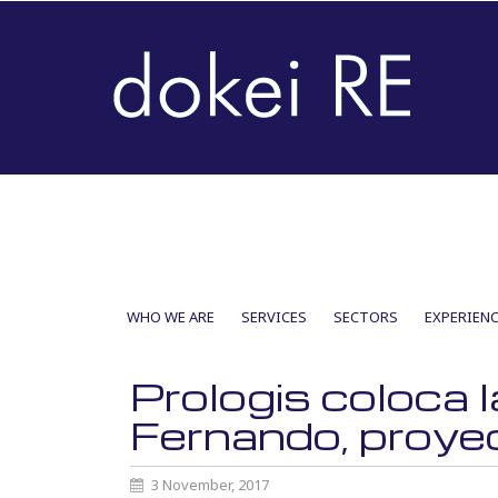
SKIP
WHO WE ARE
SERVICES
SECTORS
EXPERIENC
TO
CONTENT
Prologis coloca l
Fernando, proyec
3 November, 2017