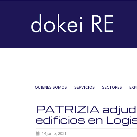
SKIP
QUIENES SOMOS
SERVICIOS
SECTORES
EXP
TO
CONTENT
PATRIZIA adjudic
edificios en Log
14 junio, 2021