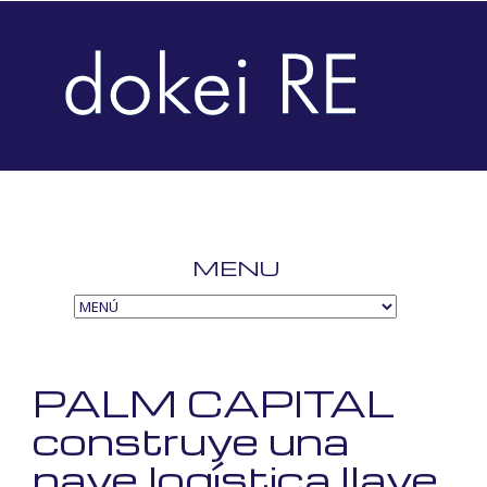
MENU
SKIP
TO
CONTENT
PALM CAPITAL
construye una
nave logística llave